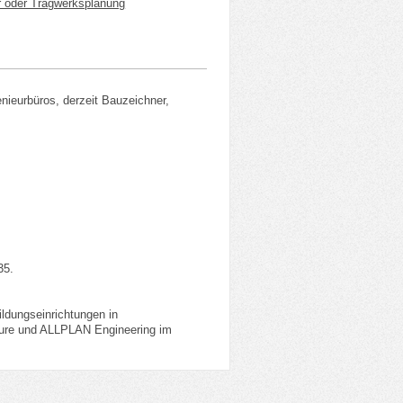
ur oder Tragwerksplanung
nieurbüros, derzeit Bauzeichner,
35.
ldungseinrichtungen in
ture und ALLPLAN Engineering im